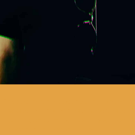
neste novo espetáculo, Bruno
Nogueira aborda questões que
só incomodam pessoas que têm
demasiado tempo livre