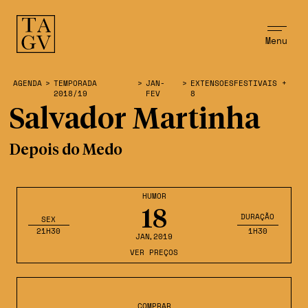
Menu
AGENDA
>
TEMPORADA
>
JAN-
>
EXTENSOESFESTIVAIS +
2018/19
FEV
8
Salvador Martinha
Depois do Medo
HUMOR
18
DURAÇÃO
SEX
21H30
1H30
JAN
,2019
VER PREÇOS
COMPRAR