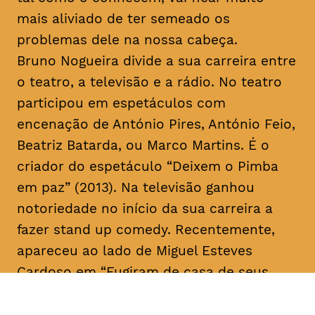
mais aliviado de ter semeado os
problemas dele na nossa cabeça.
Bruno Nogueira divide a sua carreira entre
o teatro, a televisão e a rádio. No teatro
participou em espetáculos com
encenação de António Pires, António Feio,
Beatriz Batarda, ou Marco Martins. É o
criador do espetáculo “Deixem o Pimba
em paz” (2013). Na televisão ganhou
notoriedade no início da sua carreira a
fazer
stand up comedy
. Recentemente,
apareceu ao lado de Miguel Esteves
Cardoso em “Fugiram de casa de seus
pais” (RTP), uma ideia original de ambos.
Em 2018 assina a criação e co-escreve a