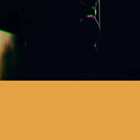
neste novo espetáculo, Bruno
Nogueira aborda questões que
só incomodam pessoas que têm
demasiado tempo livre