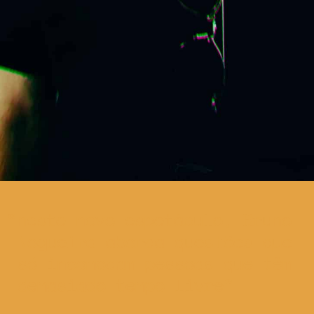
neste novo espetáculo, Bruno
Nogueira aborda questões que
só incomodam pessoas que têm
demasiado tempo livre