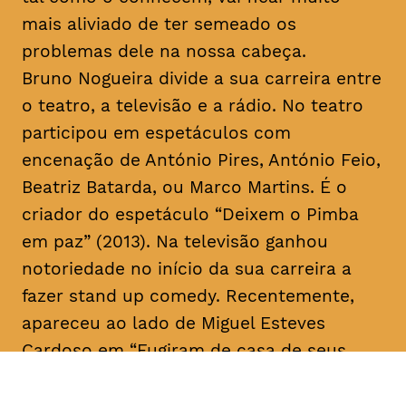
mais aliviado de ter semeado os
problemas dele na nossa cabeça.
Bruno Nogueira divide a sua carreira entre
o teatro, a televisão e a rádio. No teatro
participou em espetáculos com
encenação de António Pires, António Feio,
Beatriz Batarda, ou Marco Martins. É o
criador do espetáculo “Deixem o Pimba
em paz” (2013). Na televisão ganhou
notoriedade no início da sua carreira a
fazer
stand up comedy
. Recentemente,
apareceu ao lado de Miguel Esteves
Cardoso em “Fugiram de casa de seus
pais” (RTP), uma ideia original de ambos.
Em 2018 assina a criação e co-escreve a