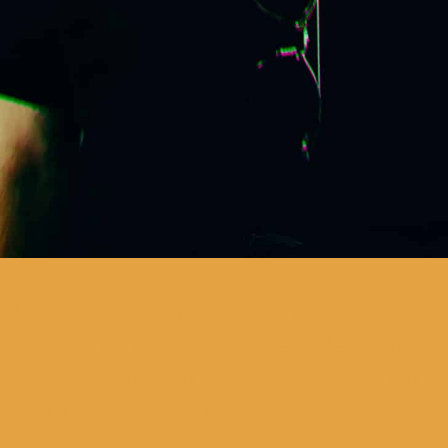
neste novo espetáculo, Bruno
Nogueira aborda questões que
só incomodam pessoas que têm
demasiado tempo livre