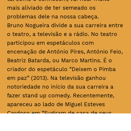
mais aliviado de ter semeado os
problemas dele na nossa cabeça.
Bruno Nogueira divide a sua carreira entre
o teatro, a televisão e a rádio. No teatro
participou em espetáculos com
encenação de António Pires, António Feio,
Beatriz Batarda, ou Marco Martins. É o
criador do espetáculo “Deixem o Pimba
em paz” (2013). Na televisão ganhou
notoriedade no início da sua carreira a
fazer
stand up comedy
. Recentemente,
apareceu ao lado de Miguel Esteves
Cardoso em “Fugiram de casa de seus
pais” (RTP), uma ideia original de ambos.
Em 2018 assina a criação e co-escreve a