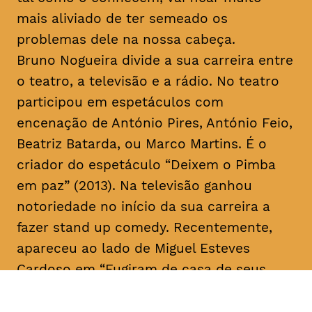
mais aliviado de ter semeado os
problemas dele na nossa cabeça.
Bruno Nogueira divide a sua carreira entre
o teatro, a televisão e a rádio. No teatro
participou em espetáculos com
encenação de António Pires, António Feio,
Beatriz Batarda, ou Marco Martins. É o
criador do espetáculo “Deixem o Pimba
em paz” (2013). Na televisão ganhou
notoriedade no início da sua carreira a
fazer
stand up comedy
. Recentemente,
apareceu ao lado de Miguel Esteves
Cardoso em “Fugiram de casa de seus
pais” (RTP), uma ideia original de ambos.
Em 2018 assina a criação e co-escreve a