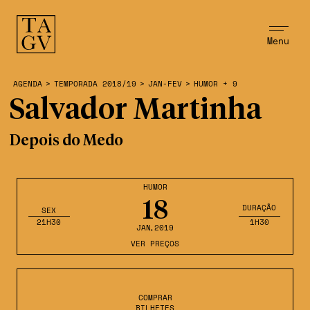
Menu
AGENDA
>
TEMPORADA 2018/19
>
JAN-FEV
>
HUMOR + 9
Salvador Martinha
Depois do Medo
HUMOR
18
DURAÇÃO
SEX
21H30
1H30
JAN
,2019
VER PREÇOS
COMPRAR
BILHETES