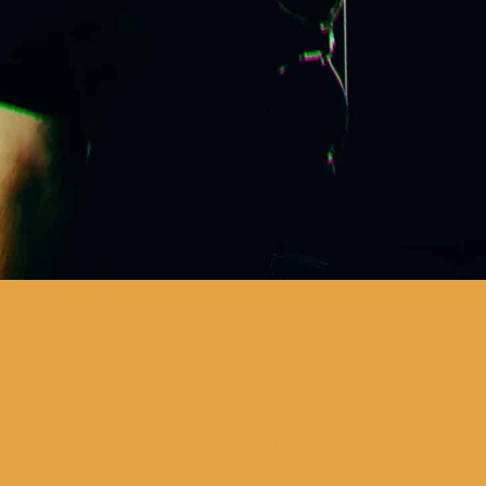
neste novo espetáculo, Bruno
Nogueira aborda questões que
só incomodam pessoas que têm
demasiado tempo livre