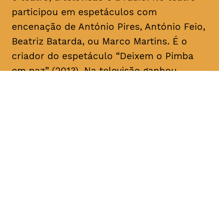
participou em espetáculos com
encenação de António Pires, António Feio,
Beatriz Batarda, ou Marco Martins. É o
criador do espetáculo “Deixem o Pimba
em paz” (2013). Na televisão ganhou
notoriedade no início da sua carreira a
fazer
stand up comedy
. Recentemente,
apareceu ao lado de Miguel Esteves
Cardoso em “Fugiram de casa de seus
pais” (RTP), uma ideia original de ambos.
Em 2018 assina a criação e co-escreve a
série “Sara” realizada por Marco Martins e
protagonizada por Beatriz Batarda, cujos
dois primeiros episódios estrearam no
IndieLisboa – Festival Internacional de