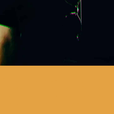
neste novo espetáculo, Bruno
Nogueira aborda questões que
só incomodam pessoas que têm
demasiado tempo livre