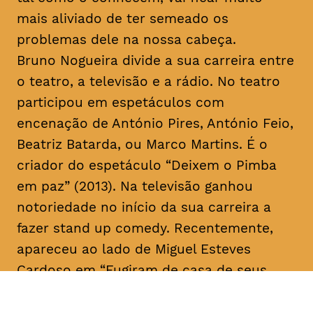
mais aliviado de ter semeado os
problemas dele na nossa cabeça.
Bruno Nogueira divide a sua carreira entre
o teatro, a televisão e a rádio. No teatro
participou em espetáculos com
encenação de António Pires, António Feio,
Beatriz Batarda, ou Marco Martins. É o
criador do espetáculo “Deixem o Pimba
em paz” (2013). Na televisão ganhou
notoriedade no início da sua carreira a
fazer
stand up comedy
. Recentemente,
apareceu ao lado de Miguel Esteves
Cardoso em “Fugiram de casa de seus
pais” (RTP), uma ideia original de ambos.
Em 2018 assina a criação e co-escreve a