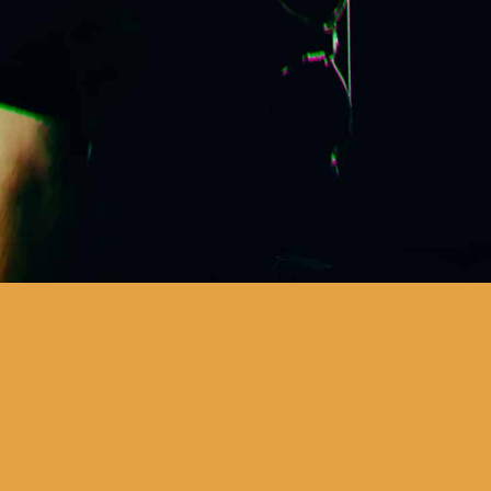
neste novo espetáculo, Bruno
Nogueira aborda questões que
só incomodam pessoas que têm
demasiado tempo livre