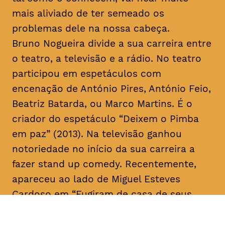
mais aliviado de ter semeado os
problemas dele na nossa cabeça.
Bruno Nogueira divide a sua carreira entre
o teatro, a televisão e a rádio. No teatro
participou em espetáculos com
encenação de António Pires, António Feio,
Beatriz Batarda, ou Marco Martins. É o
criador do espetáculo “Deixem o Pimba
em paz” (2013). Na televisão ganhou
notoriedade no início da sua carreira a
fazer
stand up comedy
. Recentemente,
apareceu ao lado de Miguel Esteves
Cardoso em “Fugiram de casa de seus
pais” (RTP), uma ideia original de ambos.
Em 2018 assina a criação e co-escreve a