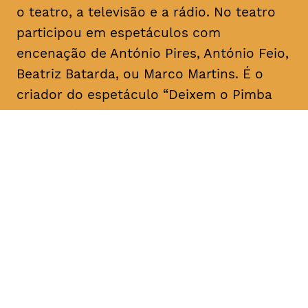
o teatro, a televisão e a rádio. No teatro
participou em espetáculos com
encenação de António Pires, António Feio,
Beatriz Batarda, ou Marco Martins. É o
criador do espetáculo “Deixem o Pimba
em paz” (2013). Na televisão ganhou
notoriedade no início da sua carreira a
fazer
stand up comedy
. Recentemente,
apareceu ao lado de Miguel Esteves
Cardoso em “Fugiram de casa de seus
pais” (RTP), uma ideia original de ambos.
Em 2018 assina a criação e co-escreve a
série “Sara” realizada por Marco Martins e
protagonizada por Beatriz Batarda, cujos
dois primeiros episódios estrearam no