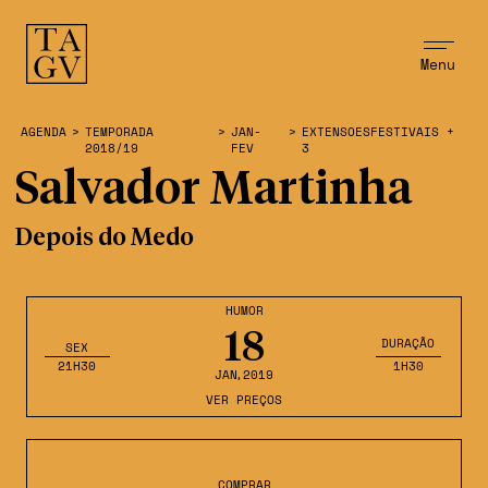
Menu
AGENDA
>
TEMPORADA
>
JAN-
>
EXTENSOESFESTIVAIS +
2018/19
FEV
3
Salvador Martinha
Depois do Medo
HUMOR
18
DURAÇÃO
SEX
21H30
1H30
JAN
,2019
VER PREÇOS
COMPRAR