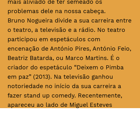
mais aliviado de ter semeado os
problemas dele na nossa cabeça.
Bruno Nogueira divide a sua carreira entre
o teatro, a televisão e a rádio. No teatro
participou em espetáculos com
encenação de António Pires, António Feio,
Beatriz Batarda, ou Marco Martins. É o
criador do espetáculo “Deixem o Pimba
em paz” (2013). Na televisão ganhou
notoriedade no início da sua carreira a
fazer
stand up comedy
. Recentemente,
apareceu ao lado de Miguel Esteves
Cardoso em “Fugiram de casa de seus
pais” (RTP), uma ideia original de ambos.
Em 2018 assina a criação e co-escreve a