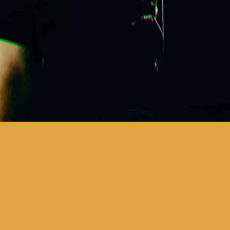
neste novo espetáculo, Bruno
Nogueira aborda questões que
só incomodam pessoas que têm
demasiado tempo livre