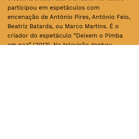
participou em espetáculos com
encenação de António Pires, António Feio,
Beatriz Batarda, ou Marco Martins. É o
criador do espetáculo “Deixem o Pimba
em paz” (2013). Na televisão ganhou
notoriedade no início da sua carreira a
fazer
stand up comedy
. Recentemente,
apareceu ao lado de Miguel Esteves
Cardoso em “Fugiram de casa de seus
pais” (RTP), uma ideia original de ambos.
Em 2018 assina a criação e co-escreve a
série “Sara” realizada por Marco Martins e
protagonizada por Beatriz Batarda, cujos
dois primeiros episódios estrearam no
IndieLisboa – Festival Internacional de