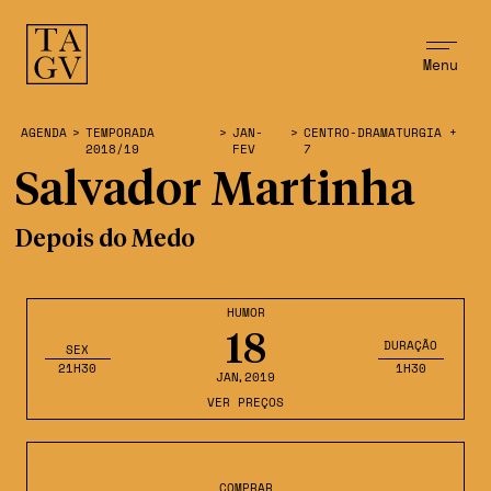
Menu
AGENDA
>
TEMPORADA
>
JAN-
>
CENTRO-DRAMATURGIA +
2018/19
FEV
7
Salvador Martinha
Depois do Medo
HUMOR
18
DURAÇÃO
SEX
21H30
1H30
JAN
,2019
VER PREÇOS
COMPRAR