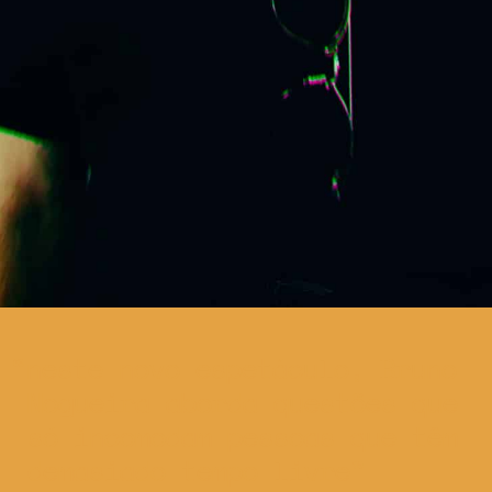
neste novo espetáculo, Bruno
Nogueira aborda questões que
só incomodam pessoas que têm
demasiado tempo livre