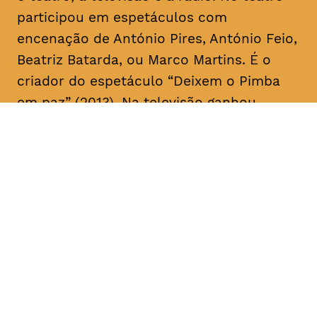
participou em espetáculos com
encenação de António Pires, António Feio,
Beatriz Batarda, ou Marco Martins. É o
criador do espetáculo “Deixem o Pimba
em paz” (2013). Na televisão ganhou
notoriedade no início da sua carreira a
fazer
stand up comedy
. Recentemente,
apareceu ao lado de Miguel Esteves
Cardoso em “Fugiram de casa de seus
pais” (RTP), uma ideia original de ambos.
Em 2018 assina a criação e co-escreve a
série “Sara” realizada por Marco Martins e
protagonizada por Beatriz Batarda, cujos
dois primeiros episódios estrearam no
IndieLisboa – Festival Internacional de