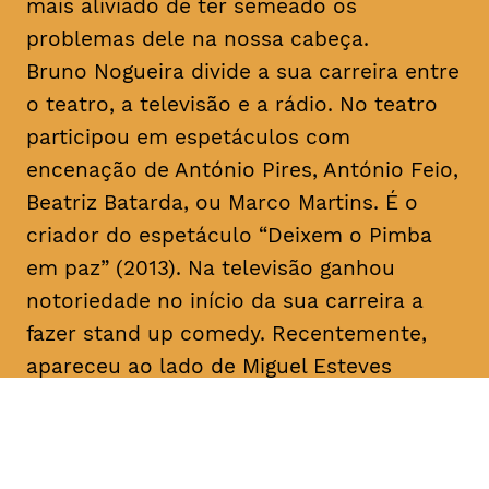
mais aliviado de ter semeado os
problemas dele na nossa cabeça.
Bruno Nogueira divide a sua carreira entre
o teatro, a televisão e a rádio. No teatro
participou em espetáculos com
encenação de António Pires, António Feio,
Beatriz Batarda, ou Marco Martins. É o
criador do espetáculo “Deixem o Pimba
em paz” (2013). Na televisão ganhou
notoriedade no início da sua carreira a
fazer
stand up comedy
. Recentemente,
apareceu ao lado de Miguel Esteves
Cardoso em “Fugiram de casa de seus
pais” (RTP), uma ideia original de ambos.
Em 2018 assina a criação e co-escreve a