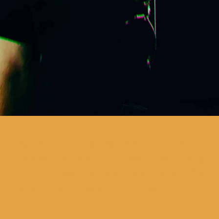
neste novo espetáculo, Bruno
Nogueira aborda questões que
só incomodam pessoas que têm
demasiado tempo livre