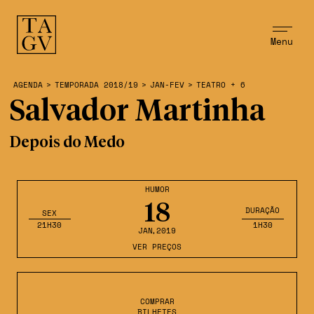
Menu
AGENDA
>
TEMPORADA 2018/19
>
JAN-FEV
>
TEATRO + 6
Salvador Martinha
Depois do Medo
HUMOR
18
DURAÇÃO
SEX
21H30
1H30
JAN
,2019
VER PREÇOS
COMPRAR
BILHETES