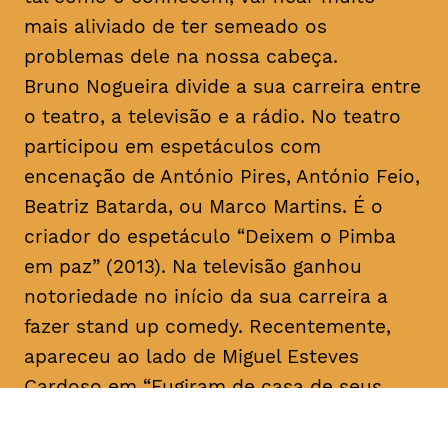
mais aliviado de ter semeado os
problemas dele na nossa cabeça.
Bruno Nogueira divide a sua carreira entre
o teatro, a televisão e a rádio. No teatro
participou em espetáculos com
encenação de António Pires, António Feio,
Beatriz Batarda, ou Marco Martins. É o
criador do espetáculo “Deixem o Pimba
em paz” (2013). Na televisão ganhou
notoriedade no início da sua carreira a
fazer
stand up comedy
. Recentemente,
apareceu ao lado de Miguel Esteves
Cardoso em “Fugiram de casa de seus
pais” (RTP), uma ideia original de ambos.
Em 2018 assina a criação e co-escreve a