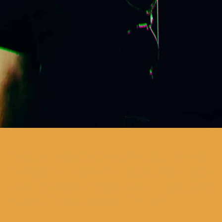
neste novo espetáculo, Bruno
Nogueira aborda questões que
só incomodam pessoas que têm
demasiado tempo livre