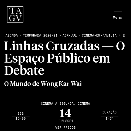
Menu
AGENDA
>
TEMPORADA 2020/21
>
ABR-JUL
>
CINEMA-EM-FAMILIA + 2
Linhas Cruzadas — O
Espaço Público em
Debate
O Mundo de Wong Kar Wai
CINEMA À SEGUNDA
,
CINEMA
14
DURAÇÃO
SEG
15H00
1H34
JUN
,2021
VER PREÇOS