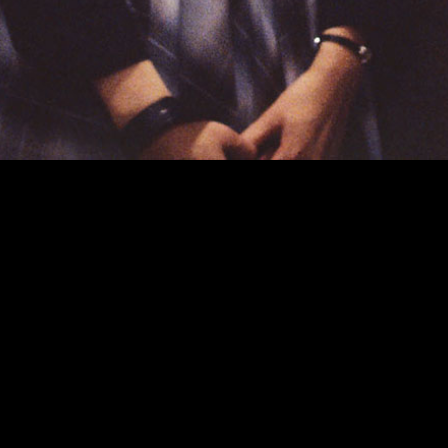
A partir de Dias Selvagens,
Wong Kar Wai começa a criar
alguns dos filmes mais belos
e mais livres alguma vez
feitos.
Manohla Dargis, New York
Times