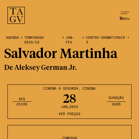
Menu
AGENDA
>
TEMPORADA
>
JAN-
>
CENTRO-DRAMATURGIA +
2018/19
FEV
3
Salvador Martinha
De Aleksey German Jr.
CINEMA À SEGUNDA
,
CINEMA
28
DURAÇÃO
SEG
21H30
2H05
JAN
,2019
VER PREÇOS
COMPRAR