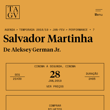
Menu
AGENDA
>
TEMPORADA 2018/19
>
JAN-FEV
>
PERFORMANCE + 7
Salvador Martinha
De Aleksey German Jr.
CINEMA À SEGUNDA
,
CINEMA
28
DURAÇÃO
SEG
21H30
2H05
JAN
,2019
VER PREÇOS
COMPRAR
BILHETES