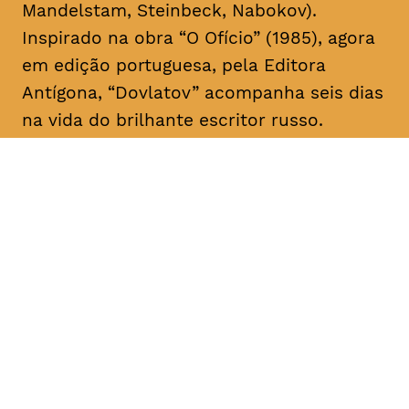
Mandelstam, Steinbeck, Nabokov).
Inspirado na obra “O Ofício” (1985), agora
em edição portuguesa, pela Editora
Antígona, “Dovlatov” acompanha seis dias
na vida do brilhante escritor russo.
DATA
HORÁRIO
28, Janeiro 2019
21H30
DURAÇÃO
FAIXA ETÁRIA
PREÇO
2h05
M/16
€4
€3 < 25, estudante, > 65,
comunidade UC, grupo ≥ 10,