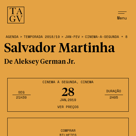
Menu
AGENDA
>
TEMPORADA 2018/19
>
JAN-FEV
>
CINEMA-A-SEGUNDA + 8
Salvador Martinha
De Aleksey German Jr.
CINEMA À SEGUNDA
,
CINEMA
28
DURAÇÃO
SEG
21H30
2H05
JAN
,2019
VER PREÇOS
COMPRAR
BILHETES