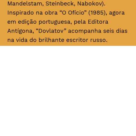
Mandelstam, Steinbeck, Nabokov).
Inspirado na obra “O Ofício” (1985), agora
em edição portuguesa, pela Editora
Antígona, “Dovlatov” acompanha seis dias
na vida do brilhante escritor russo.
DATA
HORÁRIO
28, Janeiro 2019
21H30
DURAÇÃO
FAIXA ETÁRIA
PREÇO
2h05
M/16
€4
€3 < 25, estudante, > 65,
comunidade UC, grupo ≥ 10,