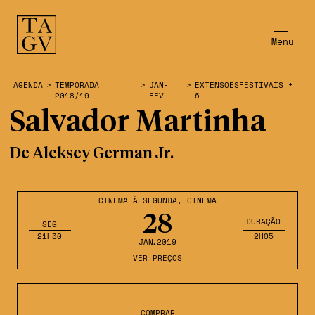
Menu
AGENDA
>
TEMPORADA
>
JAN-
>
EXTENSOESFESTIVAIS +
2018/19
FEV
6
Salvador Martinha
De Aleksey German Jr.
CINEMA À SEGUNDA
,
CINEMA
28
DURAÇÃO
SEG
21H30
2H05
JAN
,2019
VER PREÇOS
COMPRAR