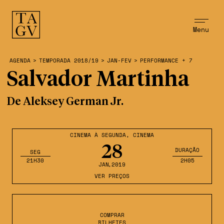
Menu
AGENDA
>
TEMPORADA 2018/19
>
JAN-FEV
>
PERFORMANCE + 7
Salvador Martinha
De Aleksey German Jr.
CINEMA À SEGUNDA
,
CINEMA
28
DURAÇÃO
SEG
21H30
2H05
JAN
,2019
VER PREÇOS
COMPRAR
BILHETES