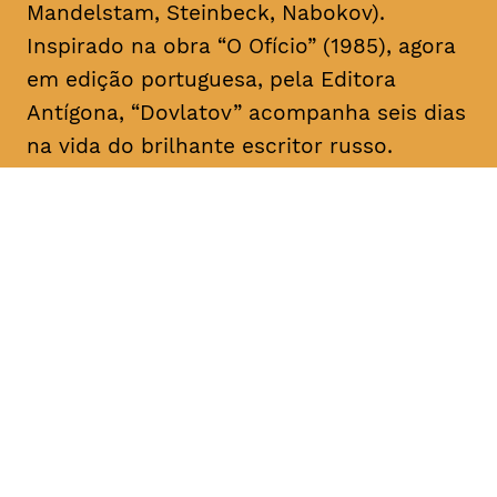
Mandelstam, Steinbeck, Nabokov).
Inspirado na obra “O Ofício” (1985), agora
em edição portuguesa, pela Editora
Antígona, “Dovlatov” acompanha seis dias
na vida do brilhante escritor russo.
DATA
HORÁRIO
28, Janeiro 2019
21H30
DURAÇÃO
FAIXA ETÁRIA
PREÇO
2h05
M/16
€4
€3 < 25, estudante, > 65,
comunidade UC, grupo ≥ 10,