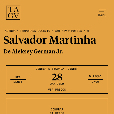
Menu
AGENDA
>
TEMPORADA 2018/19
>
JAN-FEV
>
POESIA + 6
Salvador Martinha
De Aleksey German Jr.
CINEMA À SEGUNDA
,
CINEMA
28
DURAÇÃO
SEG
21H30
2H05
JAN
,2019
VER PREÇOS
COMPRAR
BILHETES