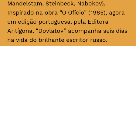
Mandelstam, Steinbeck, Nabokov).
Inspirado na obra “O Ofício” (1985), agora
em edição portuguesa, pela Editora
Antígona, “Dovlatov” acompanha seis dias
na vida do brilhante escritor russo.
DATA
HORÁRIO
28, Janeiro 2019
21H30
DURAÇÃO
FAIXA ETÁRIA
PREÇO
2h05
M/16
€4
€3 < 25, estudante, > 65,
comunidade UC, grupo ≥ 10,