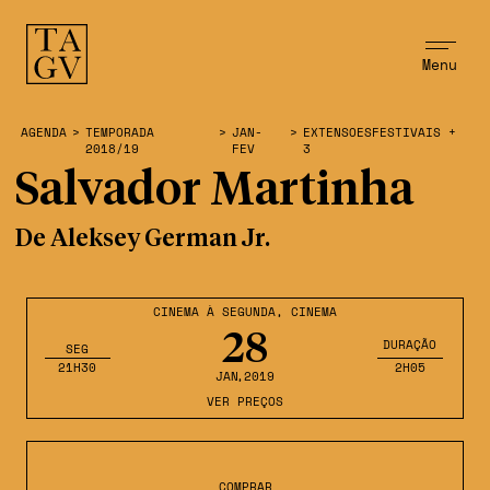
Menu
AGENDA
>
TEMPORADA
>
JAN-
>
EXTENSOESFESTIVAIS +
2018/19
FEV
3
Salvador Martinha
De Aleksey German Jr.
CINEMA À SEGUNDA
,
CINEMA
28
DURAÇÃO
SEG
21H30
2H05
JAN
,2019
VER PREÇOS
COMPRAR