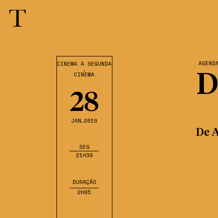
AGEND
CINEMA À SEGUNDA
,
CINEMA
D
28
JAN
,2019
De A
SEG
21H30
DURAÇÃO
2H05