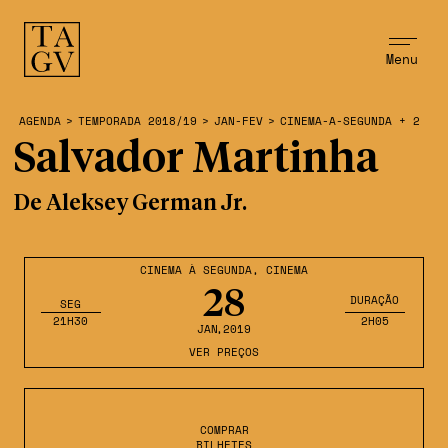
Menu
AGENDA
>
TEMPORADA 2018/19
>
JAN-FEV
>
CINEMA-A-SEGUNDA + 2
Salvador Martinha
De Aleksey German Jr.
CINEMA À SEGUNDA
,
CINEMA
28
DURAÇÃO
SEG
21H30
2H05
JAN
,2019
VER PREÇOS
COMPRAR
BILHETES