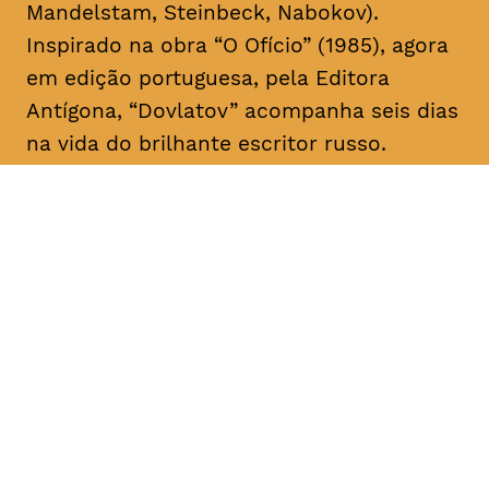
Mandelstam, Steinbeck, Nabokov).
Inspirado na obra “O Ofício” (1985), agora
em edição portuguesa, pela Editora
Antígona, “Dovlatov” acompanha seis dias
na vida do brilhante escritor russo.
DATA
HORÁRIO
28, Janeiro 2019
21H30
DURAÇÃO
FAIXA ETÁRIA
PREÇO
2h05
M/16
€4
€3 < 25, estudante, > 65,
comunidade UC, grupo ≥ 10,