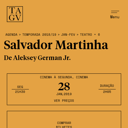
Menu
AGENDA
>
TEMPORADA 2018/19
>
JAN-FEV
>
TEATRO + 6
Salvador Martinha
De Aleksey German Jr.
CINEMA À SEGUNDA
,
CINEMA
28
DURAÇÃO
SEG
21H30
2H05
JAN
,2019
VER PREÇOS
COMPRAR
BILHETES