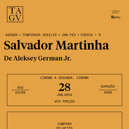
Menu
AGENDA
>
TEMPORADA 2018/19
>
JAN-FEV
>
POESIA + 5
Salvador Martinha
De Aleksey German Jr.
CINEMA À SEGUNDA
,
CINEMA
28
DURAÇÃO
SEG
21H30
2H05
JAN
,2019
VER PREÇOS
COMPRAR
BILHETES