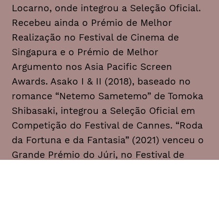
Locarno, onde integrou a Seleção Oficial.
Recebeu ainda o Prémio de Melhor
Realização no Festival de Cinema de
Singapura e o Prémio de Melhor
Argumento nos Asia Pacific Screen
Awards. Asako I & II (2018), baseado no
romance “Netemo Sametemo” de Tomoka
Shibasaki, integrou a Seleção Oficial em
Competição do Festival de Cannes. “Roda
da Fortuna e da Fantasia” (2021) venceu o
Grande Prémio do Júri, no Festival de
Berlim, e “Drive My Car” (2021) foi
distinguido com o Prémio do Júri
Ecuménico, Prémio de Melhor Argumento
e ainda o FIPRESCI, no Festival de Cannes.