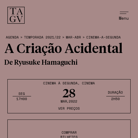
Menu
AGENDA
>
TEMPORADA 2021/22
>
MAR-ABR
>
CINEMA-A-SEGUNDA
A Criação Acidental
De Ryusuke Hamaguchi
CINEMA À SEGUNDA
,
CINEMA
28
DURAÇÃO
SEG
17H00
2H50
MAR
,2022
VER PREÇOS
COMPRAR
BILHETES