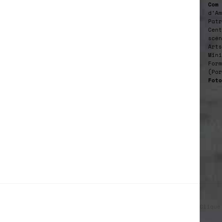
Com 
d’Am
Patr
Cent
scén
Arts
Mini
Form
(Por
Foto
Clique