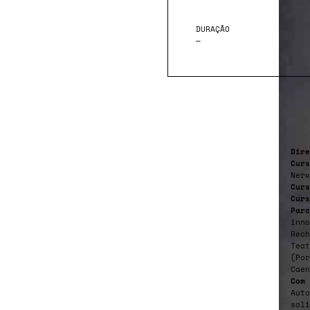
DURAÇÃO
—
Dire
Curs
Nerv
Cur
Cur
Parc
inno
Rech
Teat
(Por
Caen
Com 
Auto
soli