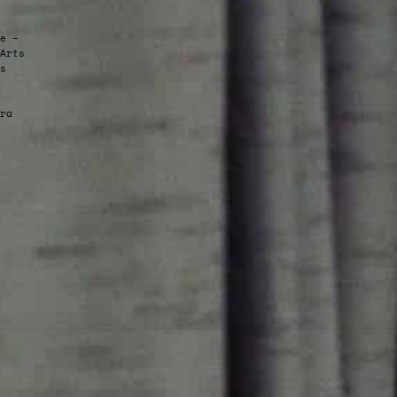
e –
Arts
s
ra