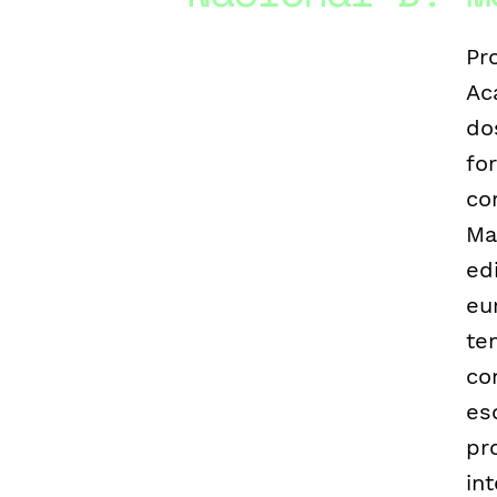
Pr
Ac
do
fo
co
Ma
ed
eu
te
co
es
pr
in