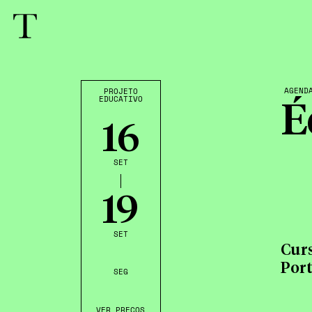
AGEND
PROJETO
EDUCATIVO
É
16
SET
19
SET
Cur
Port
SEG
VER PREÇOS