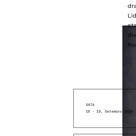
dr
Li
et
di
Ro
DATA
16 - 19, Setembro 2019