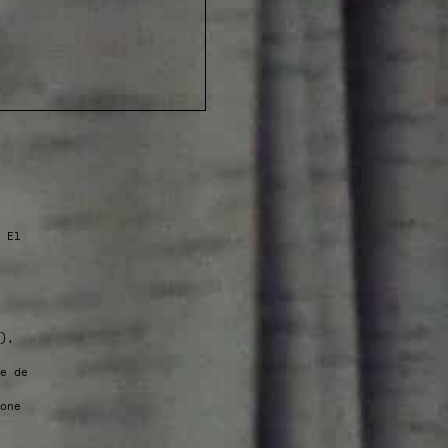
 El
),
e de
one