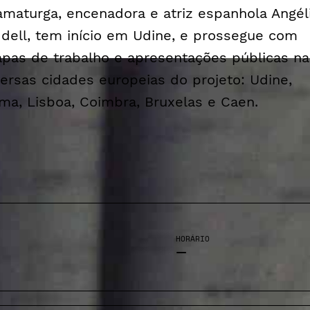
amaturga, encenadora e atriz espanhola Angél
ddell, tem início em Udine, e prossegue com
apas de trabalho e apresentações públicas na
versas cidades europeias do projeto: Udine,
ma, Lisboa, Coimbra, Bruxelas e Caen.
HORÁRIO
—