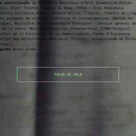
a participação
da Accademia Nazionale d’Arte Drammatica Silvio
ico, Short Theatre, Teatro di Roma, ERPAC – Ente Regionale
imonio Culturale Friuli Venezia Giulia (Itália); Théâtre de Lièg
re européen de création théâtrale et chorégraphique, Centre des 
iques, Ministère de la Communauté française – Service général de
 de la scène, Wallonie-Bruxelles Internacional (CFWB/Bélgica);
stère de la Culture et de la Communication, Fonds d’Assurance
ation des Activités du Spectacle (França); Universidade de Coimb
tugal)
grafia
Bruno Simão
FOLHA DE SALA
 ou faça scroll para ver o próximo evento.