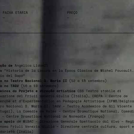
FAIXA ETÁRIA
PREÇO
—
—
ção de
Angélica Liddell
o
“Historia de la Locura en la Época Clásica de Michel Foucault.
io del Sapo”
so no Teatro Nacional D. Maria II
(12 a 15 setembro)
so no TAGV
(16 a 19 setembro)
eiros do Projeto e direção artística
CSS Teatro stabile di
vazione del Friuli Venezia Giulia (Itália), CREPA – Centre de
erche et d’Expérimentation en Pédagogie Artistique (CFWB/Bélgica
ro Nacional D. Maria II, TAGV – Teatro Académico de Gil Vicente
tugal), La Comédie de Reims – Centre Dramatique National, Comédi
 – Centre Dramatique National de Normadie (França)
o apoio
de MiBAC – Direzione Generale Spettacolo dal Vivo – Regi
noma Friuli Venezia Giulia – Direzione centrale cultura, sport e
darietà (Itália)