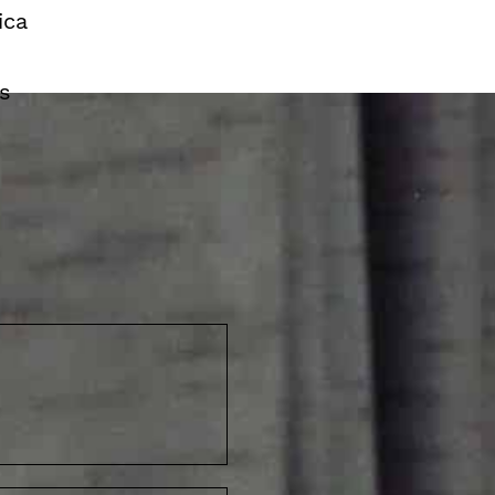
ica
s