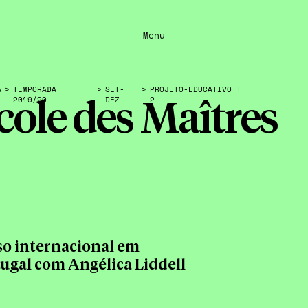
Menu
A
>
TEMPORADA
>
SET-
>
PROJETO-EDUCATIVO +
2019/20
DEZ
2
cole des Maîtres
so internacional em
ugal com Angélica Liddell