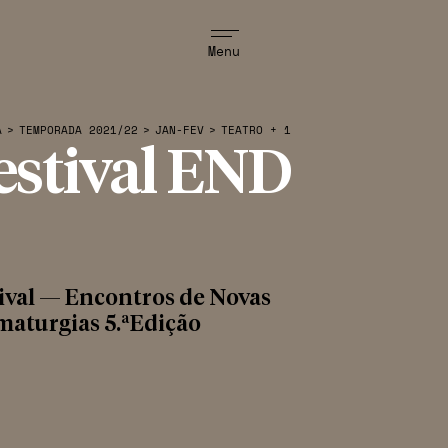
Menu
A
>
TEMPORADA 2021/22
>
JAN-FEV
>
TEATRO + 1
estival END
ival — Encontros de Novas
aturgias 5.ªEdição