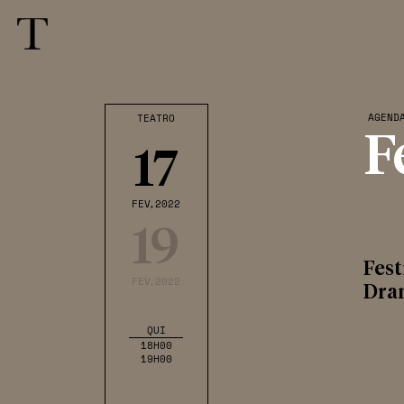
AGEND
TEATRO
F
17
FEV
,2022
19
Fest
FEV
,2022
Dram
QUI
18H00
19H00