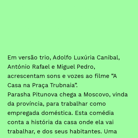
obra-prima de Barnet, o
outsider do cinema mudo
soviético, é musicado ao
vivo pelos Mão Morta Redux
Em versão trio, Adolfo Luxúria Canibal,
António Rafael e Miguel Pedro,
acrescentam sons e vozes ao filme “A
Casa na Praça Trubnaia”.
Parasha Pitunova chega a Moscovo, vinda
da província, para trabalhar como
empregada doméstica. Esta comédia
conta a história da casa onde ela vai
trabalhar, e dos seus habitantes. Uma