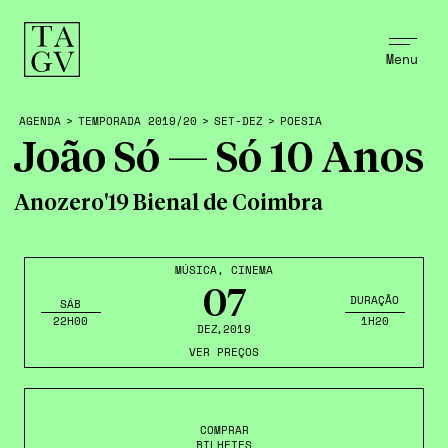
Menu
AGENDA
>
TEMPORADA 2019/20
>
SET-DEZ
>
POESIA
João Só — Só 10 Anos
Anozero'19 Bienal de Coimbra
MÚSICA
,
CINEMA
07
DURAÇÃO
SÁB
22H00
1H20
DEZ
,2019
VER PREÇOS
COMPRAR
BILHETES