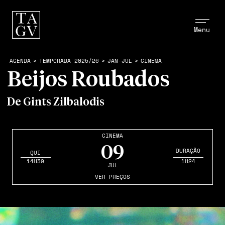
Menu
AGENDA
>
TEMPORADA 2025/26
>
JAN-JUL
>
CINEMA
Beijos Roubados
De Gints Zilbalodis
CINEMA
09
DURAÇÃO
QUI
14H30
1H24
JUL
VER PREÇOS