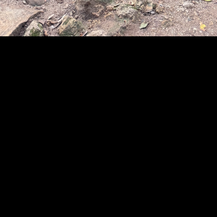
o II À Beira Rio pretende
promover o espírito
académico, a música
portuguesa de cariz
académico e a cidade de
Coimbra enquanto cidade
universitária e Património
Mundial
A Maratuna — Tuna Mista da Faculdade de
Ciências do Desporto e Educação Física