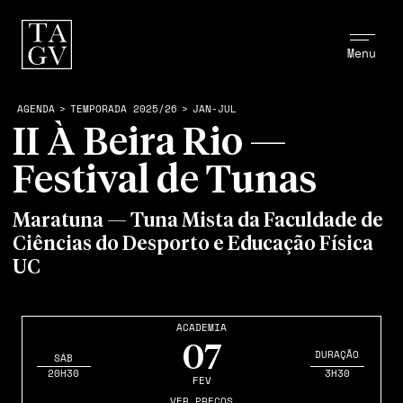
Menu
AGENDA
>
TEMPORADA 2025/26
>
JAN-JUL
II À Beira Rio —
Festival de Tunas
Maratuna — Tuna Mista da Faculdade de
Ciências do Desporto e Educação Física
UC
ACADEMIA
07
DURAÇÃO
SÁB
20H30
3H30
FEV
VER PREÇOS