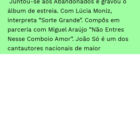
Juntou-se aos Abandonados e gravou o
álbum de estreia. Com Lúcia Moniz,
interpreta “Sorte Grande”. Compôs em
parceria com Miguel Araújo “Não Entres
Nesse Comboio Amor”. João Só é um dos
cantautores nacionais de maior
reconhecimento e êxito – “Sorte Grande”,
“Até Ao Fim” ou “É P’ra Ficar” são apenas
alguns dos exemplos.
DATA
HORÁRIO
31, Outubro 2019
21H30