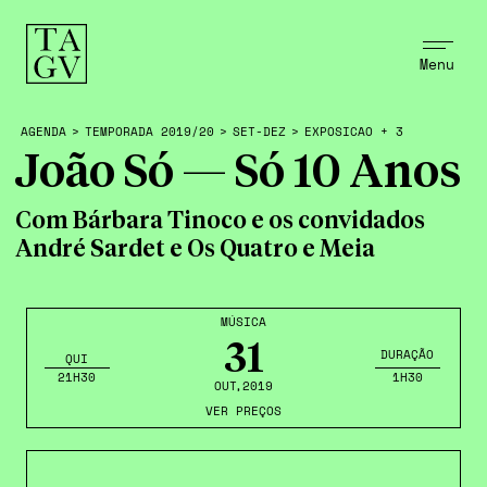
Menu
AGENDA
>
TEMPORADA 2019/20
>
SET-DEZ
>
EXPOSICAO + 3
João Só — Só 10 Anos
Com Bárbara Tinoco e os convidados
André Sardet e Os Quatro e Meia
MÚSICA
31
DURAÇÃO
QUI
21H30
1H30
OUT
,2019
VER PREÇOS