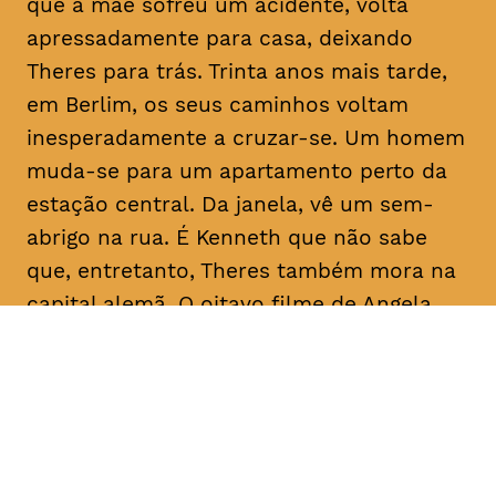
que a mãe sofreu um acidente, volta
apressadamente para casa, deixando
Theres para trás. Trinta anos mais tarde,
em Berlim, os seus caminhos voltam
inesperadamente a cruzar-se. Um homem
muda-se para um apartamento perto da
estação central. Da janela, vê um sem-
abrigo na rua. É Kenneth que não sabe
que, entretanto, Theres também mora na
capital alemã. O oitavo filme de Angela
Schanelec trata, no estilo minimalista
próprio da realizadora, de crises pessoais
numa Europa também em crise.
Com
Maren Eggert, Miriam Horwitz, Helena
Hentschel