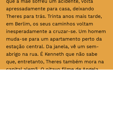
que a mãe sofreu um acidente, volta
apressadamente para casa, deixando
Theres para trás. Trinta anos mais tarde,
em Berlim, os seus caminhos voltam
inesperadamente a cruzar-se. Um homem
muda-se para um apartamento perto da
estação central. Da janela, vê um sem-
abrigo na rua. É Kenneth que não sabe
que, entretanto, Theres também mora na
capital alemã. O oitavo filme de Angela
Schanelec trata, no estilo minimalista
próprio da realizadora, de crises pessoais
numa Europa também em crise.
Com
Maren Eggert, Miriam Horwitz, Helena
Hentschel