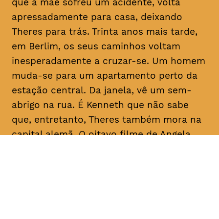
que a mãe sofreu um acidente, volta
apressadamente para casa, deixando
Theres para trás. Trinta anos mais tarde,
em Berlim, os seus caminhos voltam
inesperadamente a cruzar-se. Um homem
muda-se para um apartamento perto da
estação central. Da janela, vê um sem-
abrigo na rua. É Kenneth que não sabe
que, entretanto, Theres também mora na
capital alemã. O oitavo filme de Angela
Schanelec trata, no estilo minimalista
próprio da realizadora, de crises pessoais
numa Europa também em crise.
Com
Maren Eggert, Miriam Horwitz, Helena
Hentschel