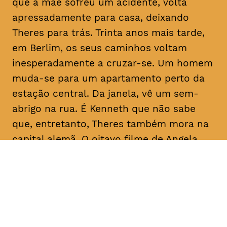
que a mãe sofreu um acidente, volta
apressadamente para casa, deixando
Theres para trás. Trinta anos mais tarde,
em Berlim, os seus caminhos voltam
inesperadamente a cruzar-se. Um homem
muda-se para um apartamento perto da
estação central. Da janela, vê um sem-
abrigo na rua. É Kenneth que não sabe
que, entretanto, Theres também mora na
capital alemã. O oitavo filme de Angela
Schanelec trata, no estilo minimalista
próprio da realizadora, de crises pessoais
numa Europa também em crise.
Com
Maren Eggert, Miriam Horwitz, Helena
Hentschel