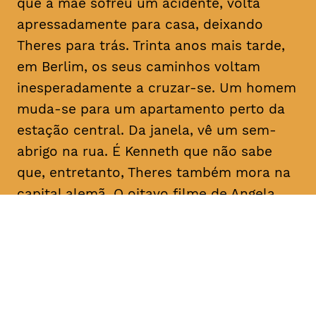
que a mãe sofreu um acidente, volta
apressadamente para casa, deixando
Theres para trás. Trinta anos mais tarde,
em Berlim, os seus caminhos voltam
inesperadamente a cruzar-se. Um homem
muda-se para um apartamento perto da
estação central. Da janela, vê um sem-
abrigo na rua. É Kenneth que não sabe
que, entretanto, Theres também mora na
capital alemã. O oitavo filme de Angela
Schanelec trata, no estilo minimalista
próprio da realizadora, de crises pessoais
numa Europa também em crise.
Com
Maren Eggert, Miriam Horwitz, Helena
Hentschel