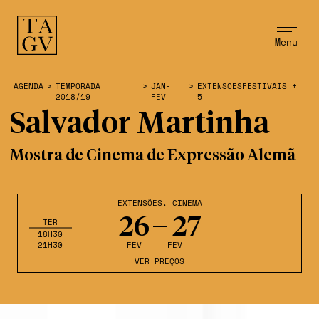
Menu
AGENDA
>
TEMPORADA
>
JAN-
>
EXTENSOESFESTIVAIS +
2018/19
FEV
5
Salvador Martinha
Mostra de Cinema de Expressão Alemã
EXTENSÕES
,
CINEMA
26
27
TER
18H30
21H30
FEV
FEV
VER PREÇOS