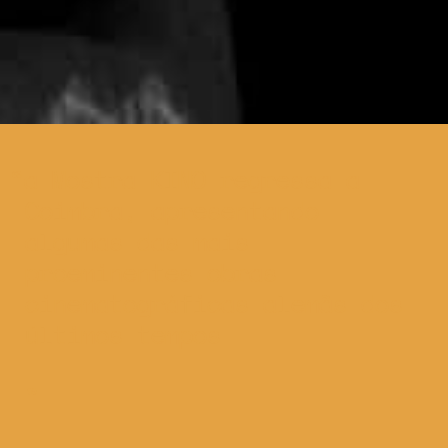
a Mostra KINO regressa a
Coimbra, apresentando
algumas das mais
proeminentes obras
cinematográficas alemãs dos
últimos tempos