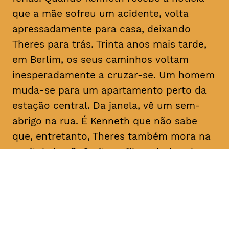
que a mãe sofreu um acidente, volta
apressadamente para casa, deixando
Theres para trás. Trinta anos mais tarde,
em Berlim, os seus caminhos voltam
inesperadamente a cruzar-se. Um homem
muda-se para um apartamento perto da
estação central. Da janela, vê um sem-
abrigo na rua. É Kenneth que não sabe
que, entretanto, Theres também mora na
capital alemã. O oitavo filme de Angela
Schanelec trata, no estilo minimalista
próprio da realizadora, de crises pessoais
numa Europa também em crise.
Com
Maren Eggert, Miriam Horwitz, Helena
Hentschel