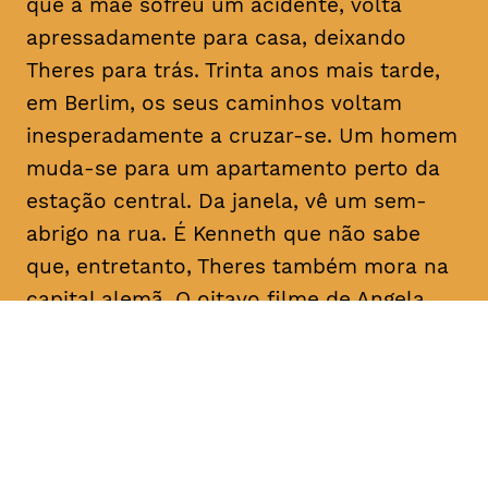
que a mãe sofreu um acidente, volta
apressadamente para casa, deixando
Theres para trás. Trinta anos mais tarde,
em Berlim, os seus caminhos voltam
inesperadamente a cruzar-se. Um homem
muda-se para um apartamento perto da
estação central. Da janela, vê um sem-
abrigo na rua. É Kenneth que não sabe
que, entretanto, Theres também mora na
capital alemã. O oitavo filme de Angela
Schanelec trata, no estilo minimalista
próprio da realizadora, de crises pessoais
numa Europa também em crise.
Com
Maren Eggert, Miriam Horwitz, Helena
Hentschel