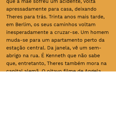
que a mãe sofreu um acidente, volta
apressadamente para casa, deixando
Theres para trás. Trinta anos mais tarde,
em Berlim, os seus caminhos voltam
inesperadamente a cruzar-se. Um homem
muda-se para um apartamento perto da
estação central. Da janela, vê um sem-
abrigo na rua. É Kenneth que não sabe
que, entretanto, Theres também mora na
capital alemã. O oitavo filme de Angela
Schanelec trata, no estilo minimalista
próprio da realizadora, de crises pessoais
numa Europa também em crise.
Com
Maren Eggert, Miriam Horwitz, Helena
Hentschel