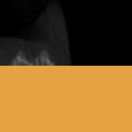
a Mostra KINO regressa a
Coimbra, apresentando
algumas das mais
proeminentes obras
cinematográficas alemãs dos
últimos tempos