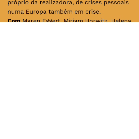
próprio da realizadora, de crises pessoais
numa Europa também em crise.
Com
Maren Eggert, Miriam Horwitz, Helena
Hentschel
Origem
Alemanha, 2016
Duração
aprox 1h25
M/12
Legendado em português do Brasil
qua 27 fevereiro 18h30
Casa de Verão/Sommerhäuser
De Sonja
Maria Kröner
No verão quente e abafado de 1976, o
jardim da casa de férias de uma família
torna-se palco de pequenos e grandes
dramas. Enquanto os adultos não