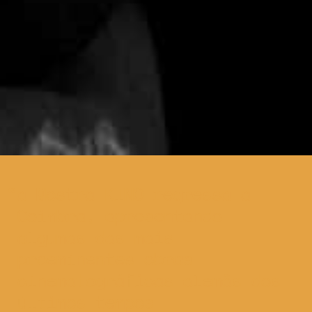
a Mostra KINO regressa a
Coimbra, apresentando
algumas das mais
proeminentes obras
cinematográficas alemãs dos
últimos tempos