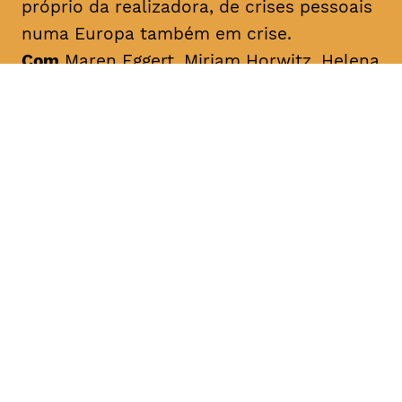
próprio da realizadora, de crises pessoais
numa Europa também em crise.
Com
Maren Eggert, Miriam Horwitz, Helena
Hentschel
Origem
Alemanha, 2016
Duração
aprox 1h25
M/12
Legendado em português do Brasil
qua 27 fevereiro 18h30
Casa de Verão/Sommerhäuser
De Sonja
Maria Kröner
No verão quente e abafado de 1976, o
jardim da casa de férias de uma família
torna-se palco de pequenos e grandes
dramas. Enquanto os adultos não