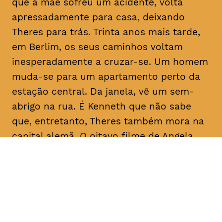
que a mãe sofreu um acidente, volta
apressadamente para casa, deixando
Theres para trás. Trinta anos mais tarde,
em Berlim, os seus caminhos voltam
inesperadamente a cruzar-se. Um homem
muda-se para um apartamento perto da
estação central. Da janela, vê um sem-
abrigo na rua. É Kenneth que não sabe
que, entretanto, Theres também mora na
capital alemã. O oitavo filme de Angela
Schanelec trata, no estilo minimalista
próprio da realizadora, de crises pessoais
numa Europa também em crise.
Com
Maren Eggert, Miriam Horwitz, Helena
Hentschel