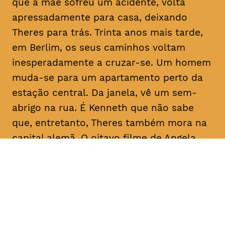
que a mãe sofreu um acidente, volta
apressadamente para casa, deixando
Theres para trás. Trinta anos mais tarde,
em Berlim, os seus caminhos voltam
inesperadamente a cruzar-se. Um homem
muda-se para um apartamento perto da
estação central. Da janela, vê um sem-
abrigo na rua. É Kenneth que não sabe
que, entretanto, Theres também mora na
capital alemã. O oitavo filme de Angela
Schanelec trata, no estilo minimalista
próprio da realizadora, de crises pessoais
numa Europa também em crise.
Com
Maren Eggert, Miriam Horwitz, Helena
Hentschel