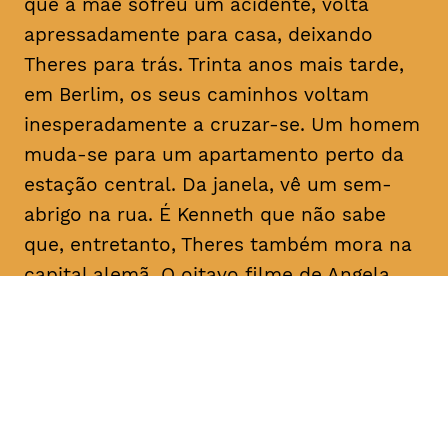
que a mãe sofreu um acidente, volta
apressadamente para casa, deixando
Theres para trás. Trinta anos mais tarde,
em Berlim, os seus caminhos voltam
inesperadamente a cruzar-se. Um homem
muda-se para um apartamento perto da
estação central. Da janela, vê um sem-
abrigo na rua. É Kenneth que não sabe
que, entretanto, Theres também mora na
capital alemã. O oitavo filme de Angela
Schanelec trata, no estilo minimalista
próprio da realizadora, de crises pessoais
numa Europa também em crise.
Com
Maren Eggert, Miriam Horwitz, Helena
Hentschel