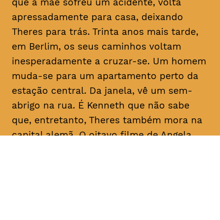
que a mãe sofreu um acidente, volta
apressadamente para casa, deixando
Theres para trás. Trinta anos mais tarde,
em Berlim, os seus caminhos voltam
inesperadamente a cruzar-se. Um homem
muda-se para um apartamento perto da
estação central. Da janela, vê um sem-
abrigo na rua. É Kenneth que não sabe
que, entretanto, Theres também mora na
capital alemã. O oitavo filme de Angela
Schanelec trata, no estilo minimalista
próprio da realizadora, de crises pessoais
numa Europa também em crise.
Com
Maren Eggert, Miriam Horwitz, Helena
Hentschel