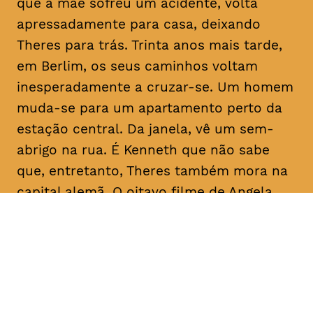
que a mãe sofreu um acidente, volta
apressadamente para casa, deixando
Theres para trás. Trinta anos mais tarde,
em Berlim, os seus caminhos voltam
inesperadamente a cruzar-se. Um homem
muda-se para um apartamento perto da
estação central. Da janela, vê um sem-
abrigo na rua. É Kenneth que não sabe
que, entretanto, Theres também mora na
capital alemã. O oitavo filme de Angela
Schanelec trata, no estilo minimalista
próprio da realizadora, de crises pessoais
numa Europa também em crise.
Com
Maren Eggert, Miriam Horwitz, Helena
Hentschel